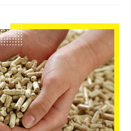
Logística
Atendimento
Blog
Denúncias
Relatório Transparência
Trabalhe Conosco