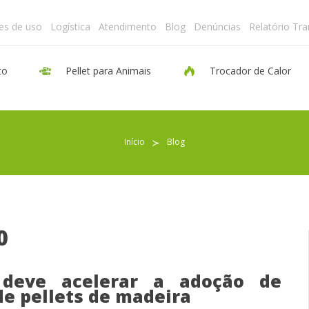
es de uso
Logística
Atendimento
Blog
Denúncias
Relatório Tr
to
Pellet para Animais
Trocador de Calor
Pellet para Aquecimento
Início
≻
Blog
Pellet para Animais
Trocador de Calor
0
Sobre nós
 deve acelerar a adoção de
e pellets de madeira
Indicações de uso