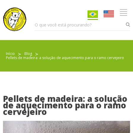
Início
≻
Blog
≻
Pellets de madeira: a solução de aquecimento para o ramo cervejeiro
Pellet para Aquecimento
Pellet para Animais
Trocador de Calor
Pellets de madeira: a solução
de aquecimento para o ramo
cervejeiro
Sobre nós
Indicações de uso