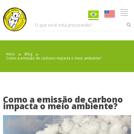
Início
≻
Blog
≻
Como a emissão de carbono impacta o meio ambiente?
Pellet para Aquecimento
Pellet para Animais
Trocador de Calor
Como a emissão de carbono
impacta o meio ambiente?
Sobre nós
Indicações de uso