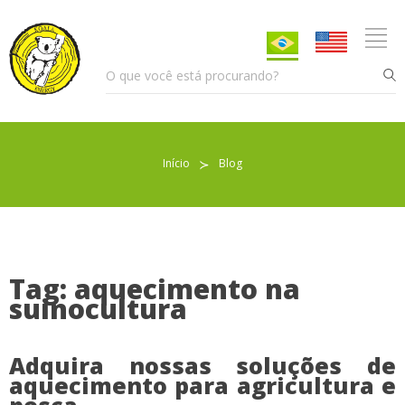
Início
≻
Blog
Pellet para Aquecimento
Pellet para Animais
Trocador de Calor
Tag: aquecimento na
suinocultura
Sobre nós
Adquira nossas soluções de
aquecimento para agricultura e
Indicações de uso