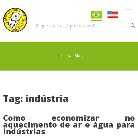
Início
≻
Blog
Pellet para Aquecimento
Pellet para Animais
Trocador de Calor
Tag: indústria
Como economizar no
Sobre nós
aquecimento de ar e água para
indústrias
Indicações de uso