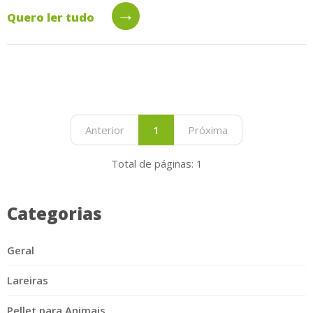
→
Quero ler tudo
Anterior
1
Próxima
Total de páginas: 1
Categorias
Geral
Lareiras
Pellet para Animais