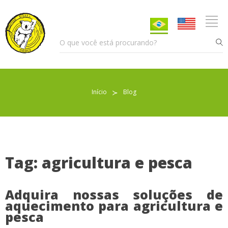
Início
≻
Blog
Pellet para Aquecimento
Pellet para Animais
Trocador de Calor
Tag: agricultura e pesca
Adquira nossas soluções de
Sobre nós
aquecimento para agricultura e
pesca
Indicações de uso