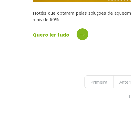
Hotéis que optaram pelas soluções de aqueci
mais de 60%
→
Quero ler tudo
Primeira
Anter
T