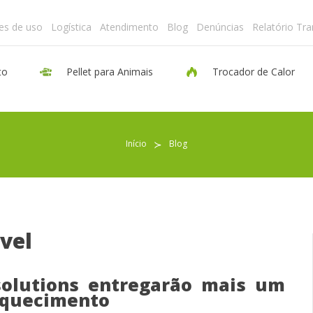
es de uso
Logística
Atendimento
Blog
Denúncias
Relatório Tr
to
Pellet para Animais
Trocador de Calor
Pellet para Aquecimento
Início
≻
Blog
Pellet para Animais
Trocador de Calor
vel
Sobre nós
solutions entregarão mais um
aquecimento
Indicações de uso