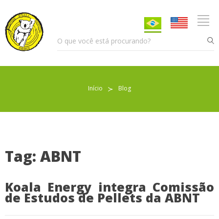
Início
≻
Blog
Pellet para Aquecimento
Pellet para Animais
Trocador de Calor
Tag: ABNT
Koala Energy integra Comissão
Sobre nós
de Estudos de Pellets da ABNT
Indicações de uso