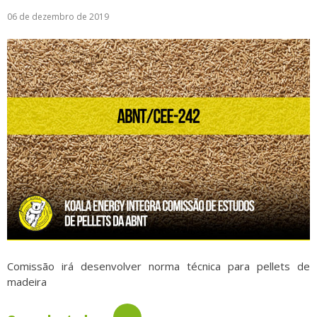
06 de dezembro de 2019
Logística
Atendimento
Blog
Denúncias
Relatório Transparência
Trabalhe Conosco
Comissão irá desenvolver norma técnica para pellets de
madeira
→