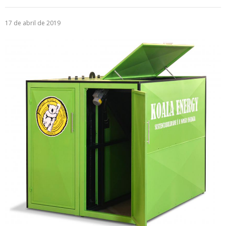
Logística
17 de abril de 2019
Atendimento
Blog
Denúncias
Relatório Transparência
Trabalhe Conosco