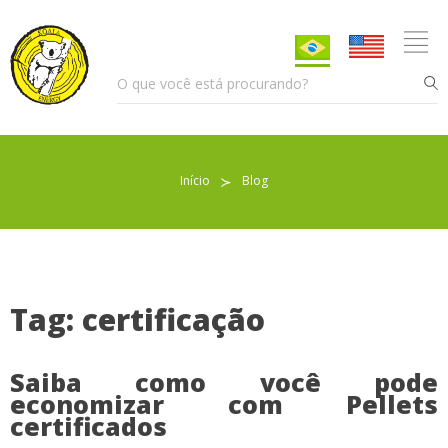
Início
≻
Blog
Pellet para Aquecimento
Pellet para Animais
Trocador de Calor
Tag: certificação
Saiba como você pode
Sobre nós
economizar com Pellets
certificados
Indicações de uso