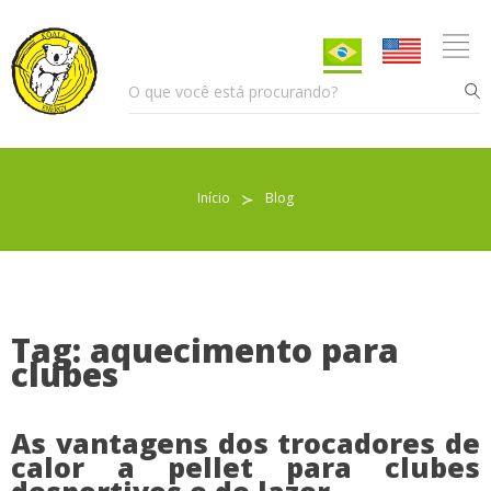
Início
≻
Blog
Pellet para Aquecimento
Pellet para Animais
Trocador de Calor
Tag: aquecimento para
clubes
Sobre nós
As vantagens dos trocadores de
calor a pellet para clubes
Indicações de uso