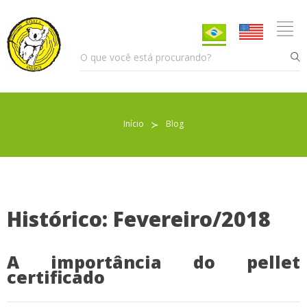
Início
≻
Blog
Pellet para Aquecimento
Pellet para Animais
Trocador de Calor
Histórico: Fevereiro/2018
A importância do pellet
Sobre nós
certificado
Indicações de uso