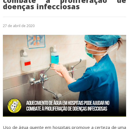
combate à proliferação de
doenças infecciosas
Logística
Atendimento
27 de abril de 2020
Blog
Denúncias
Relatório Transparência
Trabalhe Conosco
Uso de água quente em hospitais promove a certeza de uma