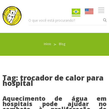
Início
≻
Blog
Pellet para Aquecimento
Pellet para Animais
Trocador de Calor
Tag: trocador de calor para
hospital
Sobre nós
Aquecimento de água em
hospitais pode ajudar no
Indicações de uso