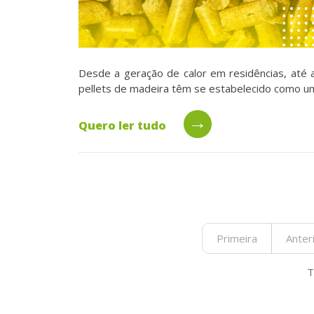
Desde a geração de calor em residências, até a
pellets de madeira têm se estabelecido como uma
→
Quero ler tudo
Primeira
Anter
T