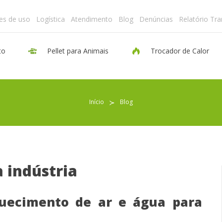
es de uso
Logística
Atendimento
Blog
Denúncias
Relatório Tr
to
Pellet para Animais
Trocador de Calor
Pellet para Aquecimento
Início
≻
Blog
Pellet para Animais
Trocador de Calor
a indústria
Sobre nós
uecimento de ar e água para
Indicações de uso