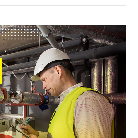
Logística
Atendimento
Blog
Denúncias
Relatório Transparência
Trabalhe Conosco