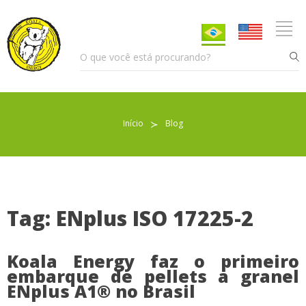
Início
≻
Blog
Pellet para Aquecimento
Pellet para Animais
Trocador de Calor
Tag: ENplus ISO 17225-2
Koala Energy faz o primeiro
Sobre nós
embarque de pellets a granel
ENplus A1® no Brasil
Indicações de uso