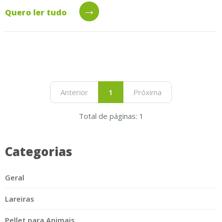
→
Quero ler tudo
Anterior
1
Próxima
Total de páginas: 1
Categorias
Geral
Lareiras
Pellet para Animais