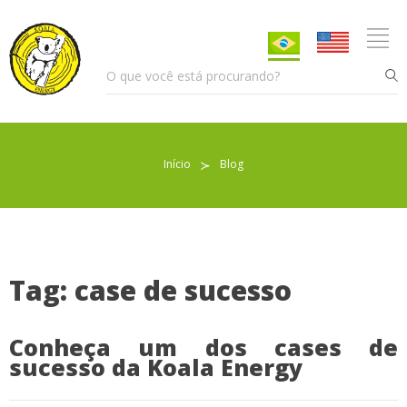
Início
≻
Blog
Pellet para Aquecimento
Pellet para Animais
Trocador de Calor
Tag: case de sucesso
Conheça um dos cases de
Sobre nós
sucesso da Koala Energy
Indicações de uso