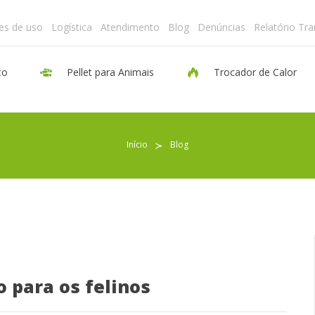
es de uso
Logística
Atendimento
Blog
Denúncias
Relatório Tr
to
Pellet para Animais
Trocador de Calor
Pellet para Aquecimento
Início
≻
Blog
Pellet para Animais
Trocador de Calor
Sobre nós
o para os felinos
Indicações de uso