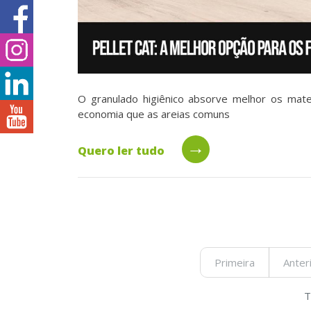
O granulado higiênico absorve melhor os materi
economia que as areias comuns
→
Quero ler tudo
Primeira
Anter
T