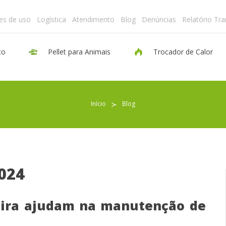
es de uso
Logística
Atendimento
Blog
Denúncias
Relatório Tr
to
Pellet para Animais
Trocador de Calor
Pellet para Aquecimento
Início
≻
Blog
Pellet para Animais
Trocador de Calor
2024
Sobre nós
eira ajudam na manutenção de
Indicações de uso