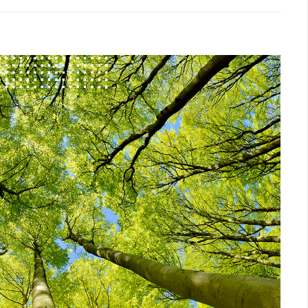
Logística
Atendimento
Blog
Denúncias
Relatório Transparência
Trabalhe Conosco