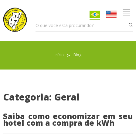
Início
≻
Blog
Pellet para Aquecimento
Pellet para Animais
Trocador de Calor
Categoria: Geral
Saiba como economizar em seu
Sobre nós
hotel com a compra de kWh
Indicações de uso