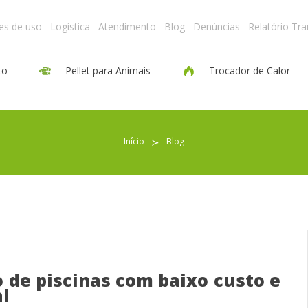
es de uso
Logística
Atendimento
Blog
Denúncias
Relatório Tr
to
Pellet para Animais
Trocador de Calor
Pellet para Aquecimento
Início
≻
Blog
Pellet para Animais
Trocador de Calor
Sobre nós
 de piscinas com baixo custo e
l
Indicações de uso