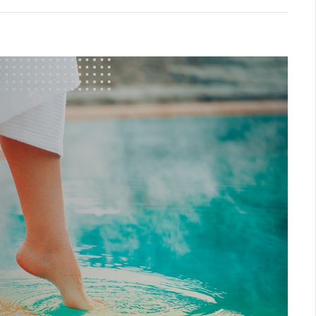
Logística
Atendimento
Blog
Denúncias
Relatório Transparência
Trabalhe Conosco