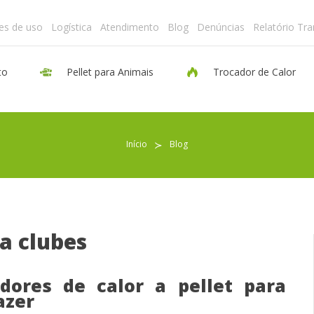
es de uso
Logística
Atendimento
Blog
Denúncias
Relatório Tr
to
Pellet para Animais
Trocador de Calor
Pellet para Aquecimento
Início
≻
Blog
Pellet para Animais
Trocador de Calor
a clubes
Sobre nós
dores de calor a pellet para
azer
Indicações de uso