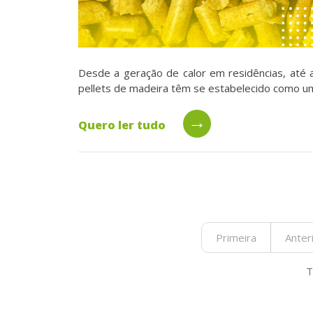
Desde a geração de calor em residências, até a
pellets de madeira têm se estabelecido como uma
→
Quero ler tudo
Primeira
Anter
T