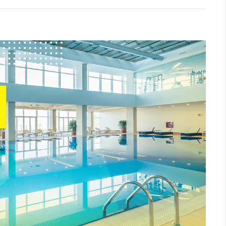
Logística
Atendimento
Blog
Denúncias
Relatório Transparência
Trabalhe Conosco