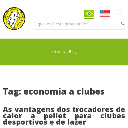
Início
≻
Blog
Pellet para Aquecimento
Pellet para Animais
Trocador de Calor
Tag: economia a clubes
As vantagens dos trocadores de
Sobre nós
calor a pellet para clubes
desportivos e de lazer
Indicações de uso