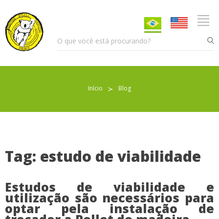
Início
≻
Blog
Pellet para Aquecimento
Pellet para Animais
Trocador de Calor
Tag: estudo de viabilidade
Estudos de viabilidade e
Sobre nós
utilização são necessários para
optar pela instalação de
Indicações de uso