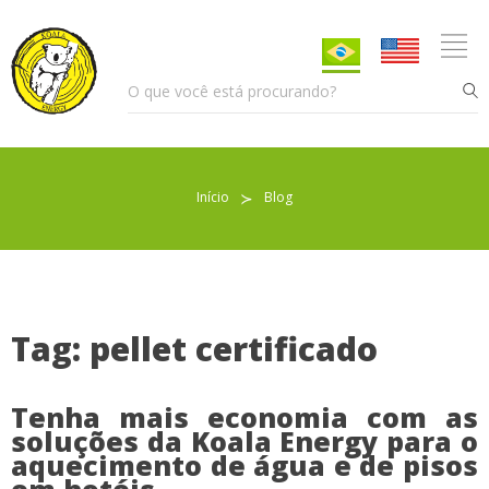
Início
≻
Blog
Pellet para Aquecimento
Pellet para Animais
Trocador de Calor
Tag: pellet certificado
Tenha mais economia com as
Sobre nós
soluções da Koala Energy para o
aquecimento de água e de pisos
Indicações de uso